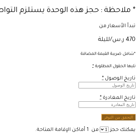
* ملاحظة : حجز هذه الوحدة يستلزم التو
تبدأ الأسعار من
470 ر.س/لليلة
*شامل ضريبة القيمة المضافة
تليها الحقول المطلوبة
*
تاريخ الوصول
*
تاريخ المغادرة
*
يمكنك حجز
من
1
أماكن الإقامة المتاحة.