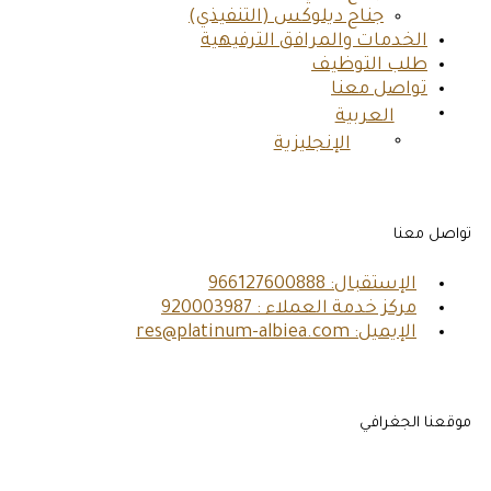
جناح ديلوكس (التنفيذي)
الخدمات والمرافق الترفيهية
طلب التوظيف
تواصل معنا
العربية
الإنجليزية
تواصل معنا
الإستقبال: 966127600888
مركز خدمة العملاء : 920003987
الإيميل: res@platinum-albiea.com
موقعنا الجغرافي